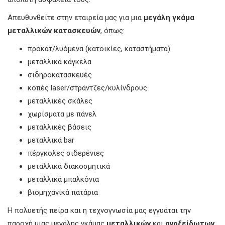
Απευθυνθείτε στην εταιρεία μας για μια
μεγάλη γκάμα
μεταλλικών κατασκευών
, όπως:
προκάτ/λυόμενα (κατοικίες, καταστήματα)
μεταλλικά κάγκελα
σιδηροκατασκευές
κοπές laser/στράντζες/κυλίνδρους
μεταλλικές σκάλες
χωρίσματα με πάνελ
μεταλλικές βάσεις
μεταλλικά bar
πέργκολες σιδερένιες
μεταλλικά διακοσμητικά
μεταλλικά μπαλκόνια
βιομηχανικά πατάρια
Η πολυετής πείρα και η τεχνογνωσία μας εγγυάται την
παροχή μιας μεγάλης γκάμας
μεταλλικών
και
ανοξείδωτων