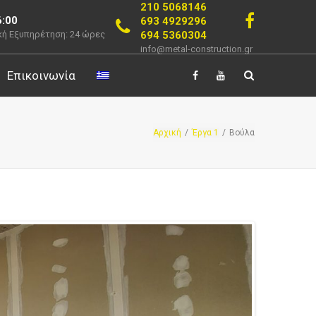
210 5068146
6:00
693 4929296
694 5360304
ή Εξυπηρέτηση: 24 ώρες
info@metal-construction.gr
Επικοινωνία
Αρχική
/
Έργα 1
/
Βούλα