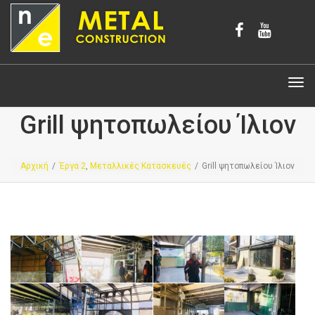
Tog
navi
Grill ψητοπωλείου Ίλιον
Αρχική
/
Έργα 2
,
Μεταλλικές Κατασκευές
/
Grill ψητοπωλείου Ίλιον