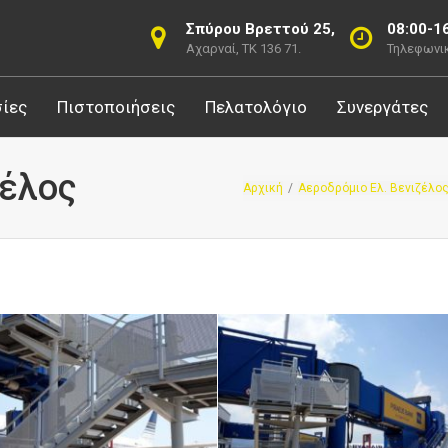
Σπύρου Βρεττού 25,
08:00-1
Αχαρναί, ΤΚ 136 71.
Τηλεφωνικ
ίες
Πιστοποιήσεις
Πελατολόγιο
Συνεργάτες
ζέλος
Αρχική
/
Αεροδρόμιο Ελ. Βενιζέλο