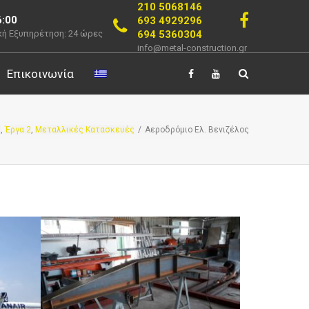
210 5068146
6:00
693 4929296
694 5360304
ή Εξυπηρέτηση: 24 ώρες
info@metal-construction.gr
Επικοινωνία
ς
,
Έργα 2
,
Μεταλλικές Κατασκευές
/
Αεροδρόμιο Ελ. Βενιζέλος